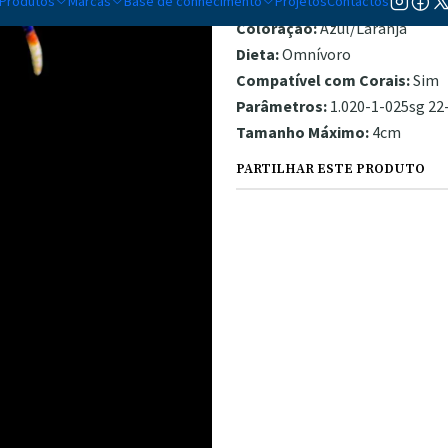
Produtos
Marcas
Base de conhecimento
Temperamento:
Projetos
Contactos
Pacífico
Coloração:
Azul/Laranja
Dieta:
Omnívoro
Compatível com Corais:
Sim
Parâmetros:
1.020-1-025sg 22-
Tamanho Máximo:
4cm
PARTILHAR ESTE PRODUTO