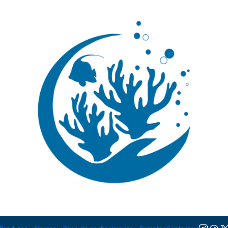
🚚 Portugal Continental: Portes Grátis desde 149,90€ (Envio extresso: 14,90€)
Ler mai
|
Clibanarius
TAMANHO
M
Adicionar à lista de favorito
Mostrar stock das localiza
DESCRIÇÃO
Nível de Cuidados:
Iniciante