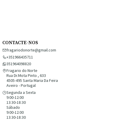
CONTACTE-NOS
fragariodonorte@gmail.com
+351966435711
351964098820
Fragario do Norte
Rua Dr.Mota Pinto , 633
4505-495 Santa Maria Da Feira
Aveiro - Portugal
Segunda a Sexta
9:00-12:00
13:30-18:30
Sábado
9:00-12:00
13:30-18:30