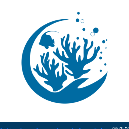
🚚 Portugal Continental: Portes Grátis desde 149,90€ (Envio extresso: 14,90€)
Ler mai
|
Chrysiptera
TAMANHO
M
Adicionar à lista de favorito
Mostrar stock das localiza
DESCRIÇÃO
Nível de Cuidados:
Iniciante