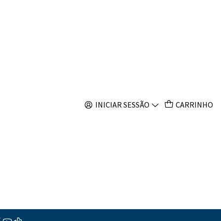
s
 Talboti
INICIAR SESSÃO
CARRINHO
s
ções