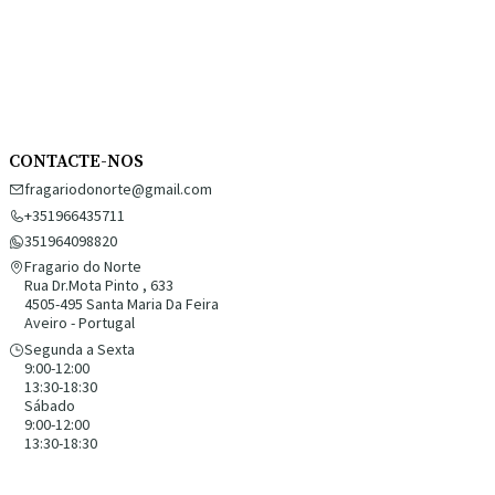
CONTACTE-NOS
fragariodonorte@gmail.com
+351966435711
351964098820
Fragario do Norte
Rua Dr.Mota Pinto , 633
4505-495 Santa Maria Da Feira
Aveiro - Portugal
Segunda a Sexta
9:00-12:00
13:30-18:30
Sábado
9:00-12:00
13:30-18:30