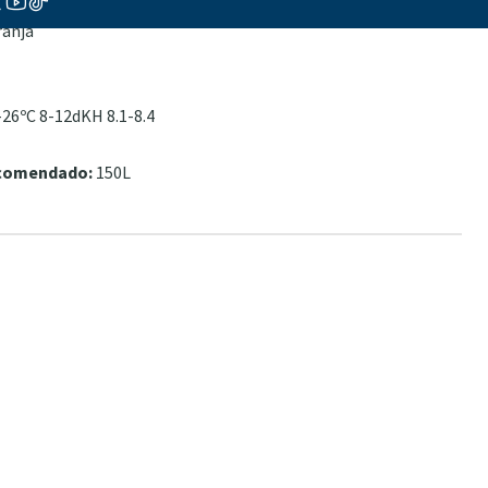
vo
ranja
26ºC 8-12dKH 8.1-8.4
ecomendado:
150L