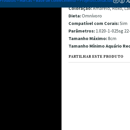
Produtos
Marcas
Base de conhecimento
Temperamento:
Projetos
Contactos
Semi-Agressi
Coloração:
Amarelo, Roxo, La
Dieta:
Omnívoro
Compatível com Corais:
Sim
Parâmetros:
1.020-1-025sg 22-
Tamanho Máximo:
8cm
Tamanho Mínimo Aquário R
PARTILHAR ESTE PRODUTO