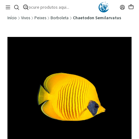
🚚 Portugal Continental: Portes Grátis desde 149,90€ (Envio extresso: 14,90€)
Ler mais
Início
Vivos
Peixes
Borboleta
Chaetodon Semilarvatus