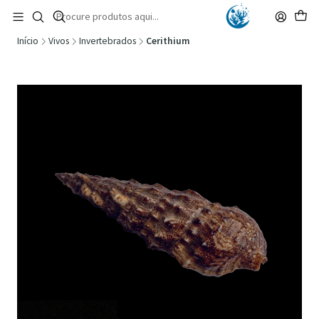
🚚 Portugal Continental: Portes Grátis desde 149,90€ (Envio extresso: 14,90€)
Ler mais
Início
Vivos
Invertebrados
Cerithium