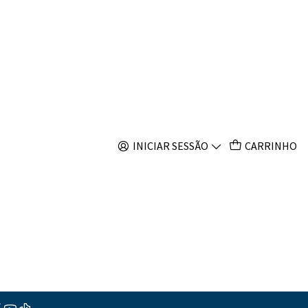
s
INICIAR SESSÃO
CARRINHO
ar ao Carrinho
Comprar agora
s
ções