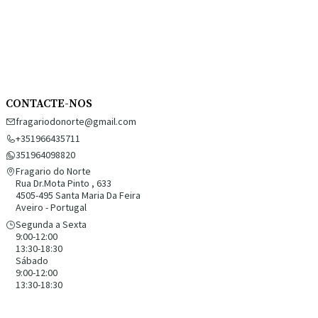
CONTACTE-NOS
fragariodonorte@gmail.com
+351966435711
351964098820
Fragario do Norte
Rua Dr.Mota Pinto , 633
4505-495 Santa Maria Da Feira
Aveiro - Portugal
Segunda a Sexta
9:00-12:00
13:30-18:30
Sábado
9:00-12:00
13:30-18:30