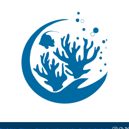
🚚 Portugal Continental: Portes Grátis desde 149,90€ (Envio extresso: 14,90€)
Ler mai
|
Berghia
5.0
1 avaliação
TAMANHO
XL
Adicion
Quantidade
Adicionar à lista de favorito
Mostrar stock das localiza