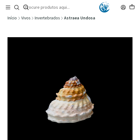
🚚 Portugal Continental: Portes Grátis desde 149,90€ (Envio extresso: 14,90€)
Ler mais
Início
Vivos
Invertebrados
Astraea Undosa