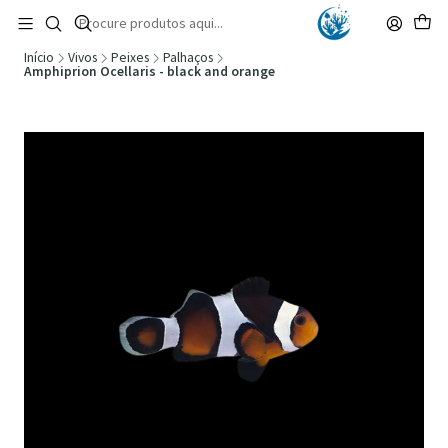
🚚 Portugal Continental: Portes Grátis desde 149,90€ (Envio extresso: 14,90€)
Ler mais
Início
Vivos
Peixes
Palhaços
Amphiprion Ocellaris - black and orange