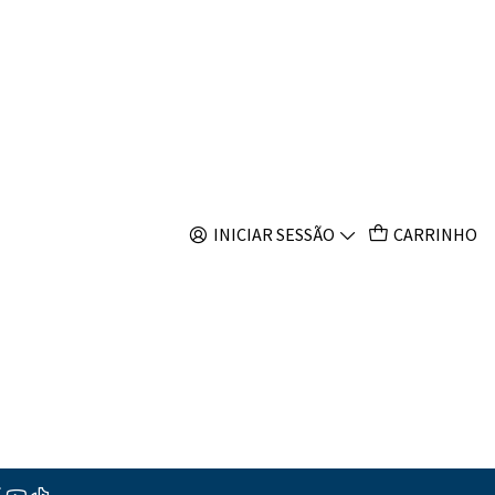
s
is Wheeleri
INICIAR SESSÃO
CARRINHO
s
ções