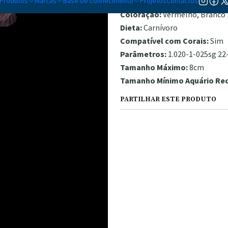
Produtos
Marcas
Base de conhecimento
Temperamento:
Projetos
Contactos
Pacífico
Coloração:
Vermelho, Branco
Dieta:
Carnívoro
Compatível com Corais:
Sim
Parâmetros:
1.020-1-025sg 22-
Tamanho Máximo:
8cm
Tamanho Mínimo Aquário R
PARTILHAR ESTE PRODUTO