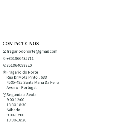
CONTACTE-NOS
fragariodonorte@gmail.com
+351966435711
351964098820
Fragario do Norte
Rua Dr.Mota Pinto , 633
4505-495 Santa Maria Da Feira
Aveiro - Portugal
Segunda a Sexta
9:00-12:00
13:30-18:30
Sábado
9:00-12:00
13:30-18:30