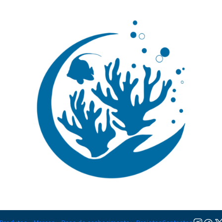
🚚 Portugal Continental: Portes Grátis desde 149,90€ (Envio extresso: 14,90€)
Ler mai
|
Amblyleotr
TAMANHO
M
Adicionar à lista de favorito
Mostrar stock das localiza
DESCRIÇÃO
Nível de Cuidados:
Iniciante