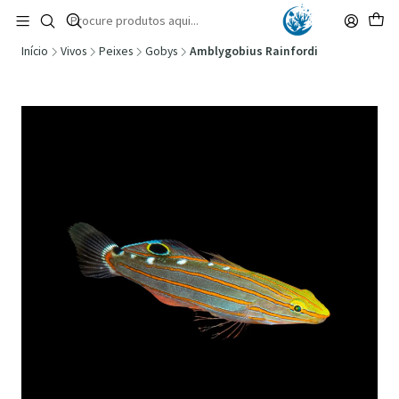
🚚 Portugal Continental: Portes Grátis desde 149,90€ (Envio extresso: 14,90€)
Ler mais
Início
Vivos
Peixes
Gobys
Amblygobius Rainfordi