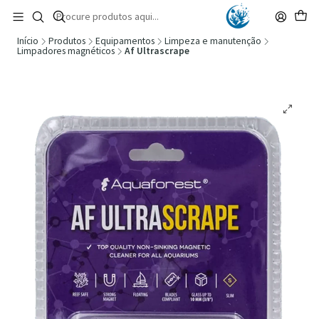
🚚 Portugal Continental: Portes Grátis desde 149,90€ (Envio extresso: 14,90€)
Ler mais
Início
Produtos
Equipamentos
Limpeza e manutenção
Limpadores magnéticos
Af Ultrascrape