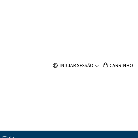
s
 Japonicus
INICIAR SESSÃO
CARRINHO
s
ções
o