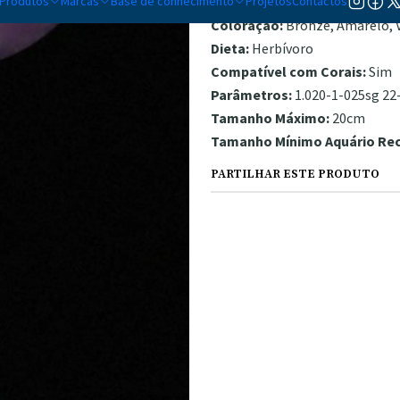
Produtos
Marcas
Base de conhecimento
Temperamento:
Projetos
Contactos
Semi-Agressi
Coloração:
Bronze, Amarelo, 
Dieta:
Herbívoro
Compatível com Corais:
Sim
Parâmetros:
1.020-1-025sg 22-
Tamanho Máximo:
20cm
Tamanho Mínimo Aquário R
PARTILHAR ESTE PRODUTO