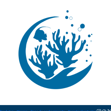
🚚 Portugal Continental: Portes Grátis desde 149,90€ (Envio extresso: 14,90€)
Ler mai
|
Acanthurus
TAMANHO
M
Adicionar à lista de favorito
Mostrar stock das localiza
DESCRIÇÃO
Nível de Cuidados:
Intermédi