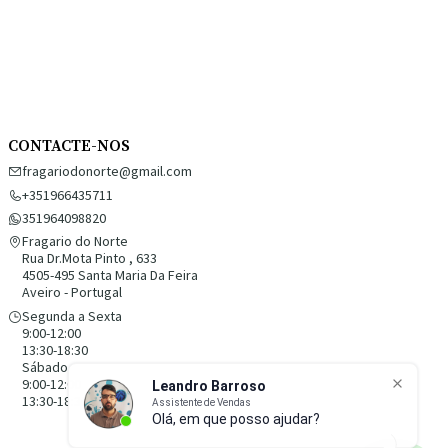
CONTACTE-NOS
fragariodonorte@gmail.com
+351966435711
351964098820
Fragario do Norte
Rua Dr.Mota Pinto , 633
4505-495 Santa Maria Da Feira
Aveiro - Portugal
Segunda a Sexta
9:00-12:00
13:30-18:30
Sábado
9:00-12:00
13:30-18:30