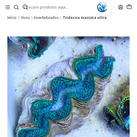
🚚 Portugal Continental: Portes Grátis desde 149,90€ (Envio extresso: 14,90€)
Ler mais
Início
Vivos
Invertebrados
Tridacna maxima ultra