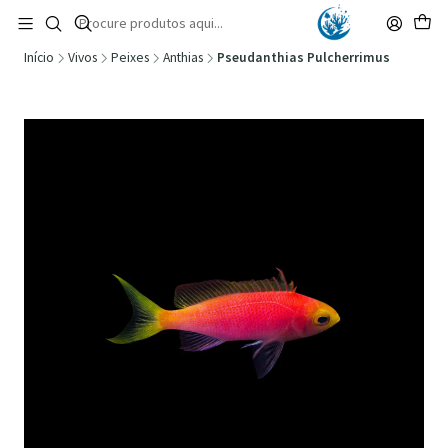
🚚 Portugal Continental: Portes Grátis desde 149,90€ (Envio extresso: 14,90€)
Ler mais
Início
Vivos
Peixes
Anthias
Pseudanthias Pulcherrimus