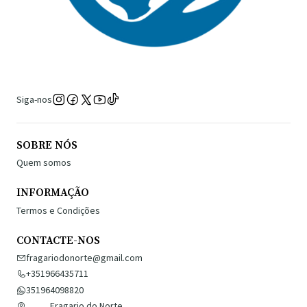
Siga-nos
SOBRE NÓS
Quem somos
INFORMAÇÃO
Termos e Condições
CONTACTE-NOS
fragariodonorte@gmail.com
+351966435711
351964098820
Fragario do Norte