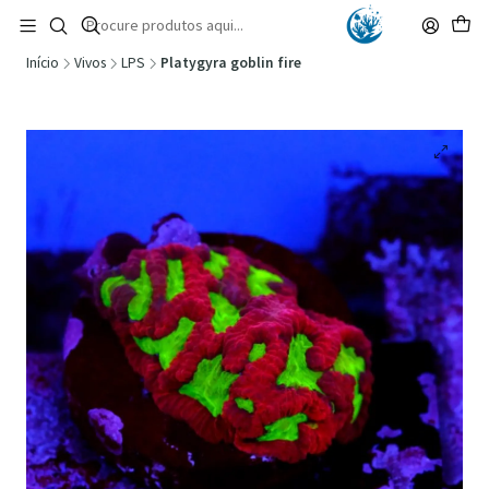
🚚 Portugal Continental: Portes Grátis desde 149,90€ (Envio extresso: 14,90€)
Ler mais
Início
Vivos
LPS
Platygyra goblin fire