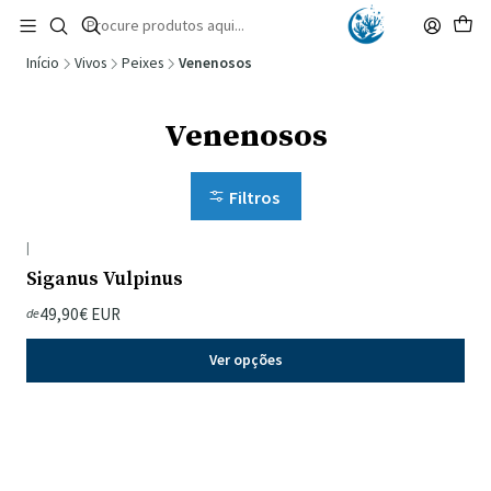
🚚 Portugal Continental: Portes Grátis desde 149,90€ (Envio extresso: 14,90€)
Ler mais
Início
Vivos
Peixes
Venenosos
Venenosos
Filtros
|
Siganus Vulpinus
49,90€ EUR
de
Ver opções