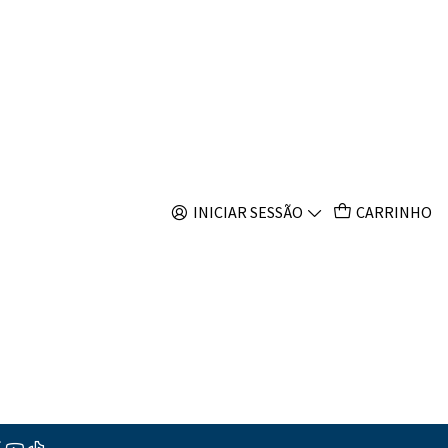
s
ys splendens
INICIAR SESSÃO
CARRINHO
s
ções