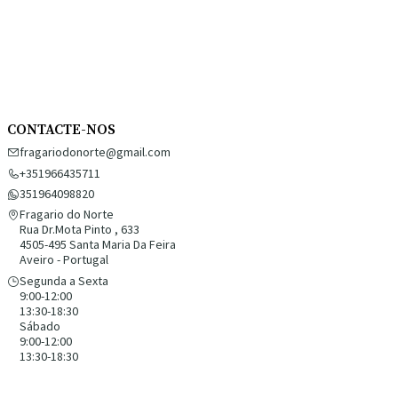
CONTACTE-NOS
fragariodonorte@gmail.com
+351966435711
351964098820
Fragario do Norte
Rua Dr.Mota Pinto , 633
4505-495 Santa Maria Da Feira
Aveiro - Portugal
Segunda a Sexta
9:00-12:00
13:30-18:30
Sábado
9:00-12:00
13:30-18:30