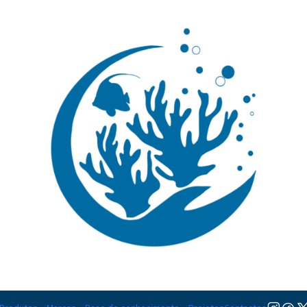
🚚 Portugal Continental: Portes Grátis desde 149,90€ (Envio extresso: 14,90€)
Ler mai
|
Manonichth
TAMANHO
M
Adicionar à lista de favorito
Mostrar stock das localiza
PARTILHAR ESTE PRODUTO