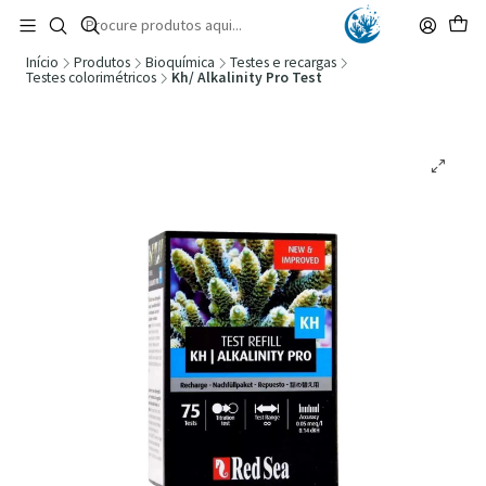
🚚 Portugal Continental: Portes Grátis desde 149,90€ (Envio extresso: 14,90€)
Ler mais
Início
Produtos
Bioquímica
Testes e recargas
Testes colorimétricos
Kh/ Alkalinity Pro Test