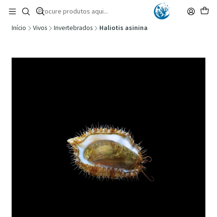
🚚 Portugal Continental: Portes Grátis desde 149,90€ (Envio extresso: 14,90€)
Ler mais
Início
Vivos
Invertebrados
Haliotis asinina