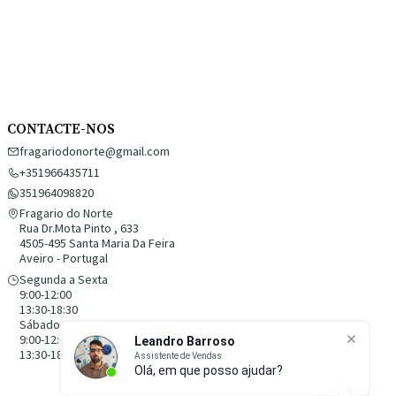
CONTACTE-NOS
fragariodonorte@gmail.com
+351966435711
351964098820
Fragario do Norte
Rua Dr.Mota Pinto , 633
4505-495 Santa Maria Da Feira
Aveiro - Portugal
Segunda a Sexta
9:00-12:00
13:30-18:30
Sábado
9:00-12:00
13:30-18:30