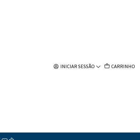
s
s timorensis
INICIAR SESSÃO
CARRINHO
ar ao Carrinho
Comprar agora
s
ções