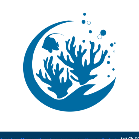
🚚 Portugal Continental: Portes Grátis desde 149,90€ (Envio extresso: 14,90€)
Ler mai
|
Halichoere
TAMANHO
S
M
Adicion
Quantidade
Adicionar à lista de favorito
Mostrar stock das localiza
PARTILHAR ESTE PRODUTO