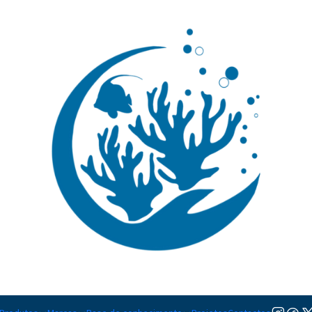
🚚 Portugal Continental: Portes Grátis desde 149,90€ (Envio extresso: 14,90€)
Ler mai
|
Fromia Mil
TAMANHO
M
Adicionar à lista de favorito
Mostrar stock das localiza
DESCRIÇÃO
Nível de Cuidados:
Intermédi