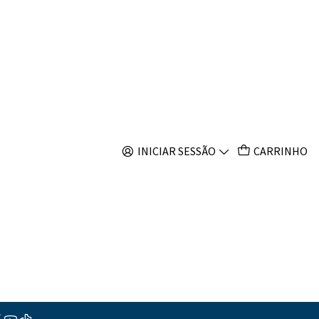
s
leporela
INICIAR SESSÃO
CARRINHO
s
ções
o