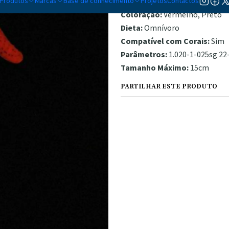
Produtos
Marcas
Base de conhecimento
Temperamento:
Projetos
Contactos
Pacífico
Coloração:
Vermelho, Preto
Dieta:
Omnívoro
Compatível com Corais:
Sim
Parâmetros:
1.020-1-025sg 22-
Tamanho Máximo:
15cm
PARTILHAR ESTE PRODUTO