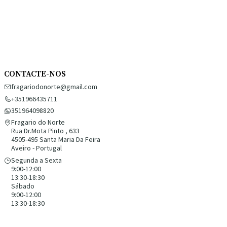
CONTACTE-NOS
fragariodonorte@gmail.com
+351966435711
351964098820
Fragario do Norte
Rua Dr.Mota Pinto , 633
4505-495 Santa Maria Da Feira
Aveiro - Portugal
Segunda a Sexta
9:00-12:00
13:30-18:30
Sábado
9:00-12:00
13:30-18:30