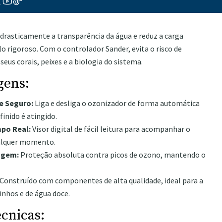
de ozono funciona apenas quando necessário e dentro dos
drasticamente a transparência da água e reduz a carga
o rigoroso. Com o controlador Sander, evita o risco de
us corais, peixes e a biologia do sistema.
gens:
e Seguro:
Liga e desliga o ozonizador de forma automática
finido é atingido.
po Real:
Visor digital de fácil leitura para acompanhar o
ualquer momento.
agem:
Proteção absoluta contra picos de ozono, mantendo o
Construído com componentes de alta qualidade, ideal para a
inhos e de água doce.
écnicas: