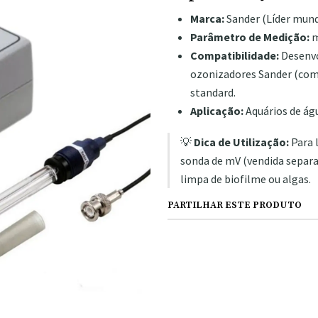
Marca:
Sander (Líder mund
Parâmetro de Medição:
m
Compatibilidade:
Desenvo
ozonizadores Sander (com
standard.
Aplicação:
Aquários de águ
💡
Dica de Utilização:
Para 
sonda de mV (vendida separ
limpa de biofilme ou algas.
PARTILHAR ESTE PRODUTO