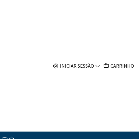
s
r Mv para Ozono
ar ao Carrinho
Comprar agora
INICIAR SESSÃO
CARRINHO
s
ções
er
é o aliado indispensável para quem utiliza ozono no aquário
 eficácia. Desenvolvido com o rigor da engenharia alemã, este
uamente o Potencial de Oxirredução (ORP / Redox) da água,