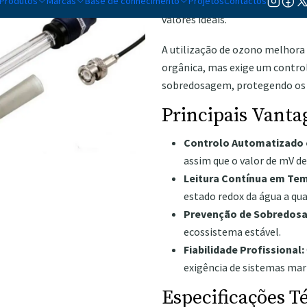
Produtos
Marcas
Base de conhecimento
garantindo que o seu gerador 
Projetos
Contactos
valores ideais.
A utilização de ozono melhora 
orgânica, mas exige um control
sobredosagem, protegendo os se
Principais Vanta
Controlo Automatizado 
assim que o valor de mV de
Leitura Contínua em Tem
estado redox da água a q
Prevenção de Sobredos
ecossistema estável.
Fiabilidade Profissional:
exigência de sistemas mar
Especificações T