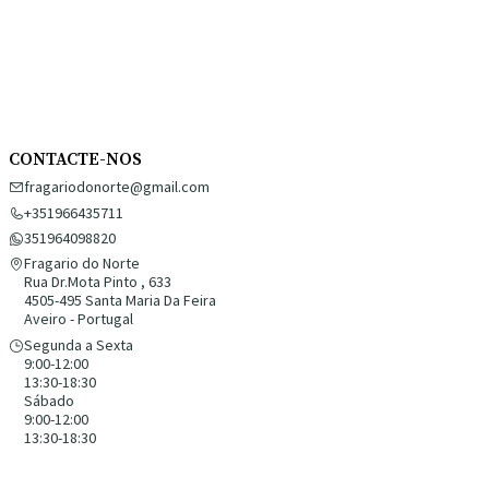
CONTACTE-NOS
fragariodonorte@gmail.com
+351966435711
351964098820
Fragario do Norte
Rua Dr.Mota Pinto , 633
4505-495 Santa Maria Da Feira
Aveiro - Portugal
Segunda a Sexta
9:00-12:00
13:30-18:30
Sábado
9:00-12:00
13:30-18:30