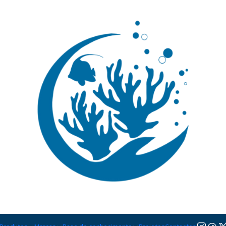
🚚 Portugal Continental: Portes Grátis desde 149,90€ (Envio extresso: 14,90€)
Ler mai
or Mv para Ozono
|
Controlado
Adicion
Quantidade
Adicionar à lista de favorito
Mostrar stock das localiza
DESCRIÇÃO
O
Controlador de mV da Sand
e procura a máxima segurança e
equipamento monitoriza contin