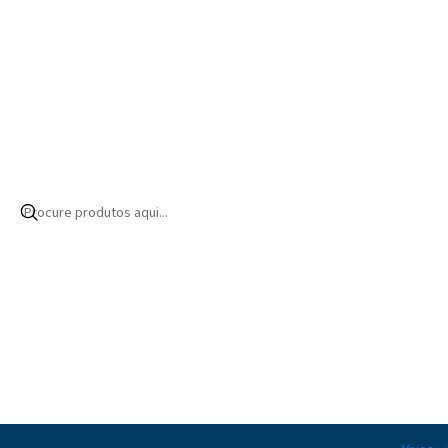
Início
Produtos
Equipamentos
Esterilizadores
Ozono
Controlad