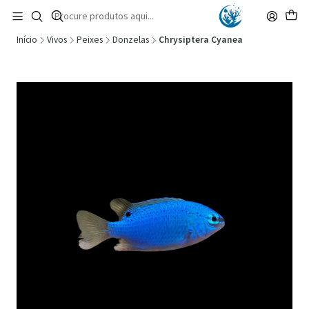
🚚 Portugal Continental: Portes Grátis desde 149,90€ (Envio extresso: 14,90€)
Ler mais
Início
Vivos
Peixes
Donzelas
Chrysiptera Cyanea