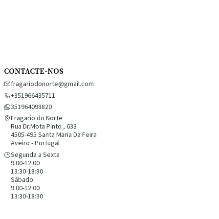
CONTACTE-NOS
fragariodonorte@gmail.com
+351966435711
351964098820
Fragario do Norte
Rua Dr.Mota Pinto , 633
4505-495 Santa Maria Da Feira
Aveiro - Portugal
Segunda a Sexta
9:00-12:00
13:30-18:30
Sábado
9:00-12:00
13:30-18:30