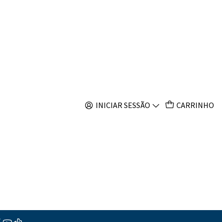
s
fasciatus
s
INICIAR SESSÃO
CARRINHO
ções