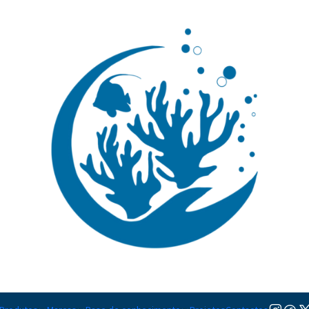
🚚 Portugal Continental: Portes Grátis desde 149,90€ (Envio extresso: 14,90€)
Ler mai
|
Choerodon 
Adicionar à lista de favorito
Mostrar stock das localiza
PARTILHAR ESTE PRODUTO