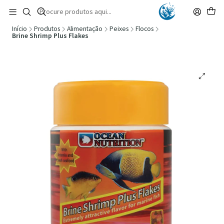
🚚 Portugal Continental: Portes Grátis desde 149,90€ (Envio extresso: 14,90€)
Ler mais
Início
Produtos
Alimentação
Peixes
Flocos
Brine Shrimp Plus Flakes