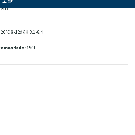
vo
reto
26ºC 8-12dKH 8.1-8.4
ecomendado:
150L