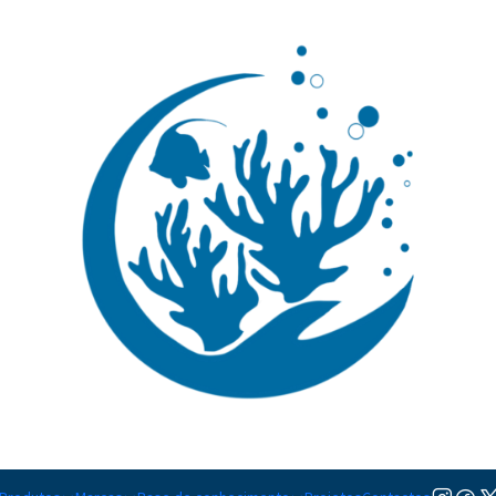
🚚 Portugal Continental: Portes Grátis desde 149,90€ (Envio extresso: 14,90€)
Ler mai
|
Amphiprion
TAMANHO
M
Adicionar à lista de favorito
Mostrar stock das localiza
DESCRIÇÃO
Nível de Cuidados:
Iniciante