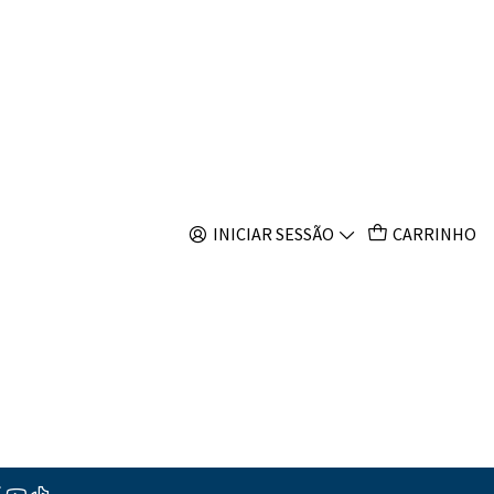
s
 Percula Picasso
INICIAR SESSÃO
CARRINHO
s
ções