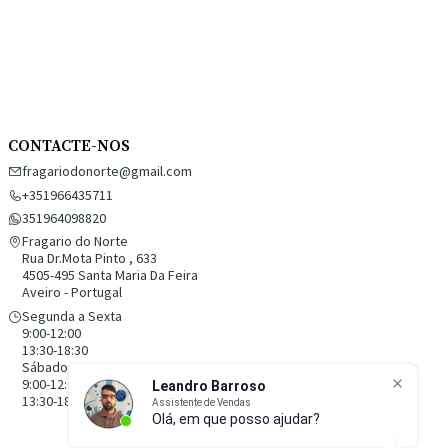
CONTACTE-NOS
fragariodonorte@gmail.com
+351966435711
351964098820
Fragario do Norte
Rua Dr.Mota Pinto , 633
4505-495 Santa Maria Da Feira
Aveiro - Portugal
Segunda a Sexta
9:00-12:00
13:30-18:30
Sábado
9:00-12:00
13:30-18:30