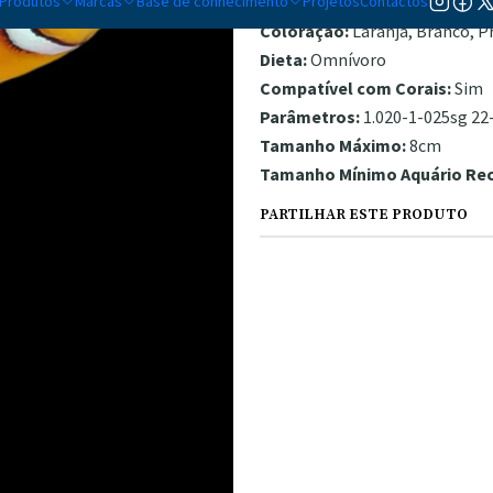
Produtos
Marcas
Base de conhecimento
Temperamento:
Projetos
Contactos
Semi-Agressi
Coloração:
Laranja, Branco, P
Dieta:
Omnívoro
Compatível com Corais:
Sim
Parâmetros:
1.020-1-025sg 22-
Tamanho Máximo:
8cm
Tamanho Mínimo Aquário R
PARTILHAR ESTE PRODUTO