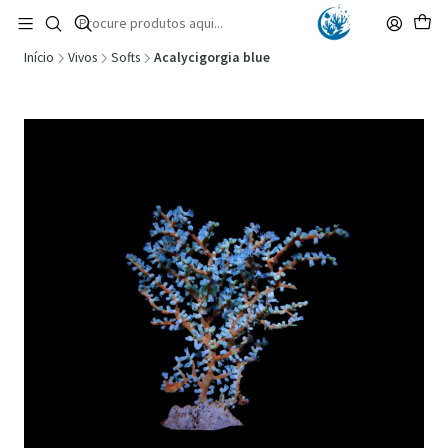
🚚 Portugal Continental: Portes Grátis desde 149,90€ (Envio extresso: 14,90€)
Ler mais
Início
Vivos
Softs
Acalycigorgia blue