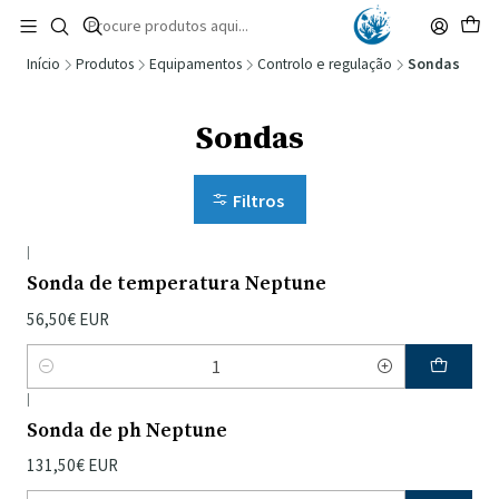
🚚 Portugal Continental: Portes Grátis desde 149,90€ (Envio extresso: 14,90€)
Ler mais
Início
Produtos
Equipamentos
Controlo e regulação
Sondas
Sondas
Filtros
|
Sonda de temperatura Neptune
56,50€ EUR
Quantidade
|
Sonda de ph Neptune
131,50€ EUR