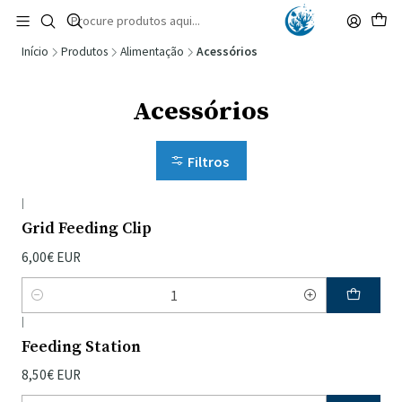
🚚 Portugal Continental: Portes Grátis desde 149,90€ (Envio extresso: 14,90€)
Ler mais
Início
Produtos
Alimentação
Acessórios
Acessórios
Filtros
|
Grid Feeding Clip
6,00€ EUR
Quantidade
|
Feeding Station
8,50€ EUR