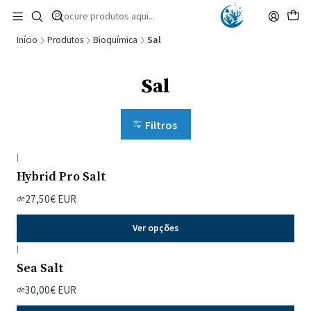
🚚 Portugal Continental: Portes Grátis desde 149,90€ (Envio extresso: 14,90€)
Ler mais
Início
Produtos
Bioquímica
Sal
Sal
Filtros
|
Hybrid Pro Salt
27,50€ EUR
de
Ver opções
|
Sea Salt
30,00€ EUR
de